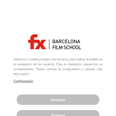
laboratorio fotográfico, una biblioteca, una sala de
proyecciones, una cafetería y una terraza con unas vistas
magníficas.
Además contamos con un servicio de préstamo de
material audiovisual gratuito para todos nuestros
alumnos.
Utilizamos cookies propias y de terceros, para realizar el análisis de
la navegación de los usuarios. Para su instalación requerimos su
consentimiento. Puede cambiar la configuración u obtener más
información.
Configuración
Denegar
Aceptar