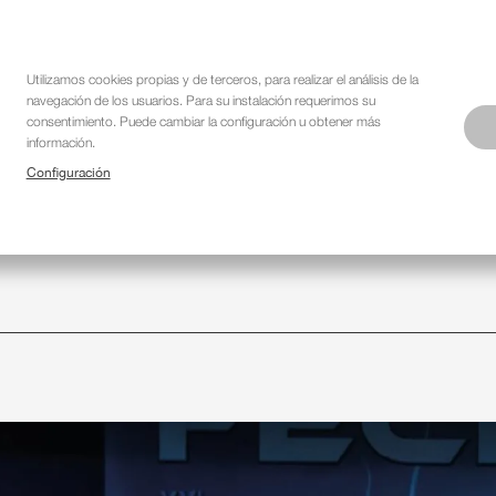
Utilizamos cookies propias y de terceros, para realizar el análisis de la
navegación de los usuarios. Para su instalación requerimos su
Navegación
FORMACIONS
WE ARE DIFFERENT
SHOWCASE
SERVEI
consentimiento. Puede cambiar la configuración u obtener más
información.
principal
Configuración
iments
Blog