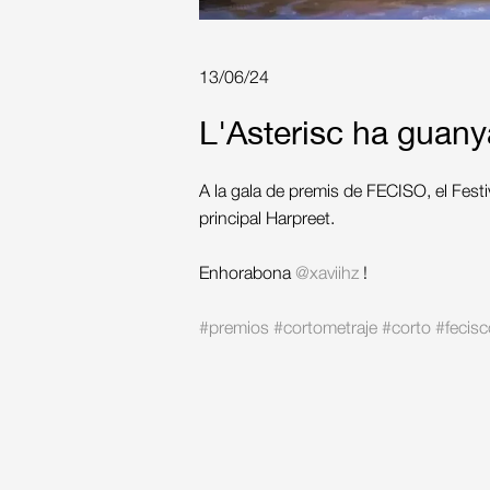
13/06/24
L'Asterisc ha guany
A la gala de premis de FECISO, el Festi
principal Harpreet.
Enhorabona
@xaviihz
!
#premios
#cortometraje
#corto
#fecisc