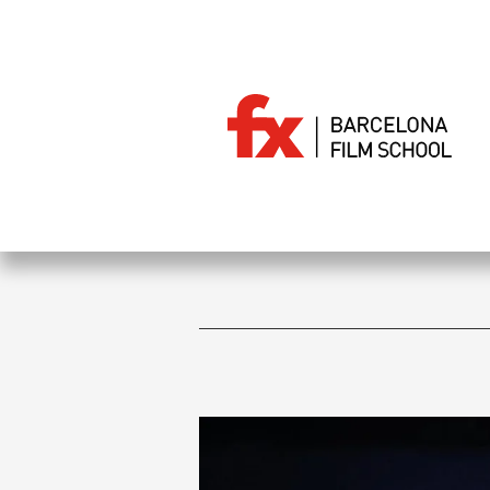
Vés
al
contingut
News
Esdeven