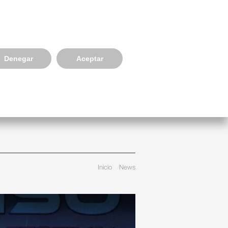
Select your language
934814391
S A EMPRESES
NEWS, EVENTS & BLOG
CONNECT
Denegar
Aceptar
Inicio
News