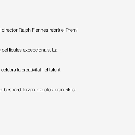
 director Ralph Fiennes rebrà el Premi
pel·lícules excepcionals. La
bra la creativitat i el talent
ic-besnard-ferzan-ozpetek-eran-riklis-