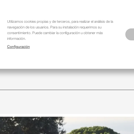
Utilizamos cookies propias y de terceros, para realizar el análisis de la
navegación de los usuarios. Para su instalación requerimos su
Navegación
FORMACIONS
WE ARE DIFFERENT
SHOWCASE
SERVEI
consentimiento. Puede cambiar la configuración u obtener más
información.
principal
Configuración
iments
Blog