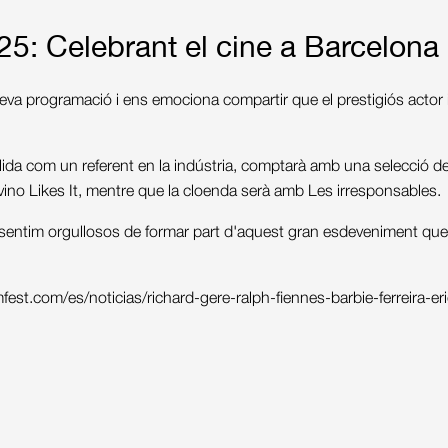
: Celebrant el cine a Barcelona
va programació i ens emociona compartir que el prestigiós actor i
ida com un referent en la indústria, comptarà amb una selecció de 
vino Likes It, mentre que la cloenda serà amb Les irresponsables.
ntim orgullosos de formar part d'aquest gran esdeveniment que cele
est.com/es/noticias/richard-gere-ralph-fiennes-barbie-ferreira-er