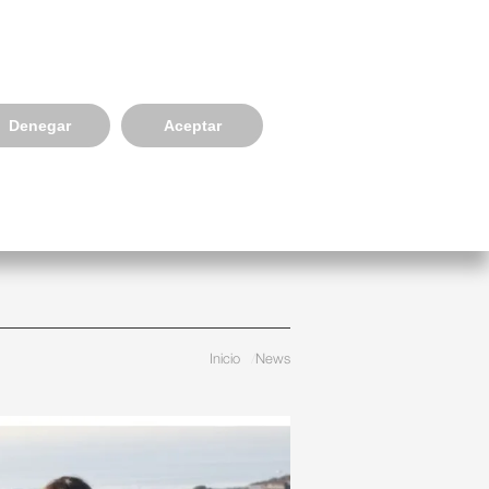
Select your language
934814391
S A EMPRESES
NEWS, EVENTS & BLOG
CONNECT
Denegar
Aceptar
Inicio
News