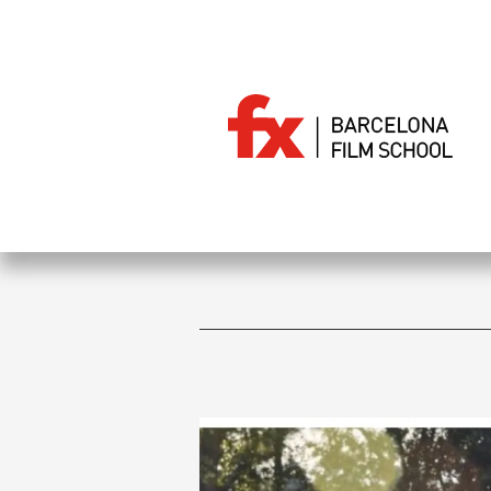
Vés
al
contingut
News
Esdeven